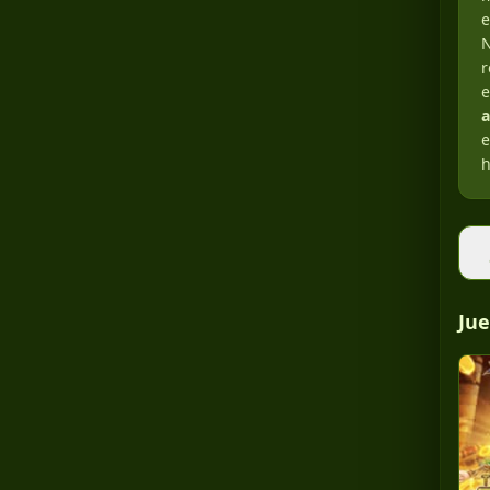
e
N
r
e
e
h
Jue