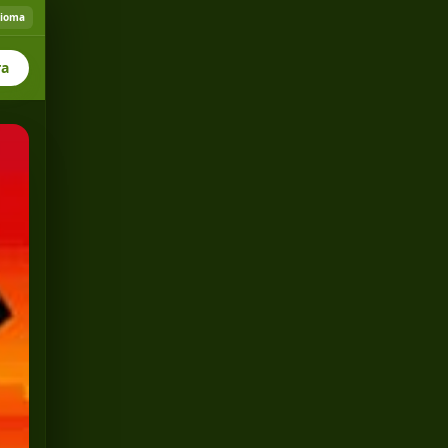
dioma
ra