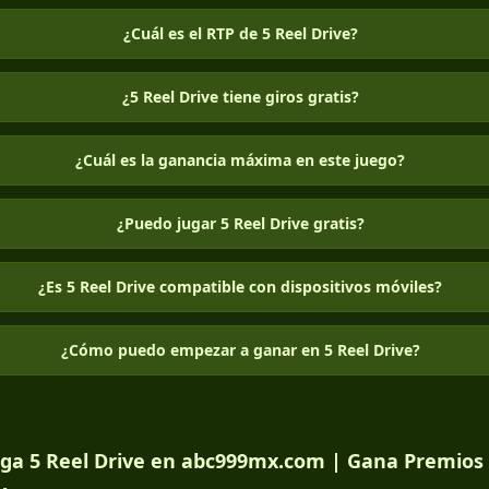
¿Cuál es el RTP de 5 Reel Drive?
¿5 Reel Drive tiene giros gratis?
¿Cuál es la ganancia máxima en este juego?
¿Puedo jugar 5 Reel Drive gratis?
¿Es 5 Reel Drive compatible con dispositivos móviles?
¿Cómo puedo empezar a ganar en 5 Reel Drive?
ga 5 Reel Drive en abc999mx.com | Gana Premios