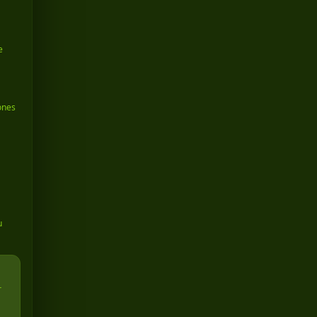
e
ones
u
r