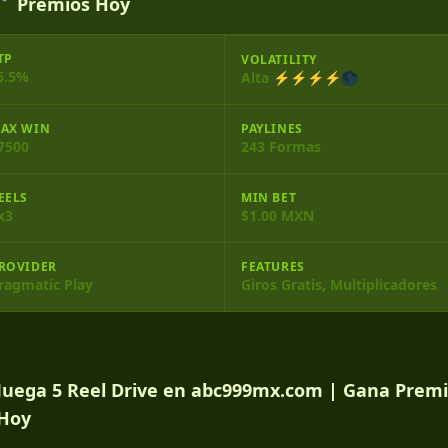
Premios Hoy
TP
VOLATILITY
6.5%
Alta ⚡⚡⚡⚡🌑
AX WIN
PAYLINES
7500
243 Formas
EELS
MIN BET
x3
$1.00 MXN
ROVIDER
FEATURES
ragmatic Play
Giros Gratis, Multiplicadores
Juega 5 Reel Drive en abc999mx.com | Gana Prem
Hoy