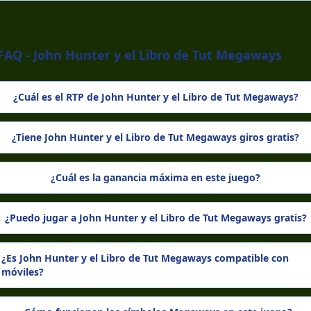
FAQ - John Hunter y el Libro de Tut Megaways
¿Cuál es el RTP de John Hunter y el Libro de Tut Megaways?
¿Tiene John Hunter y el Libro de Tut Megaways giros gratis?
¿Cuál es la ganancia máxima en este juego?
¿Puedo jugar a John Hunter y el Libro de Tut Megaways gratis?
¿Es John Hunter y el Libro de Tut Megaways compatible con
móviles?