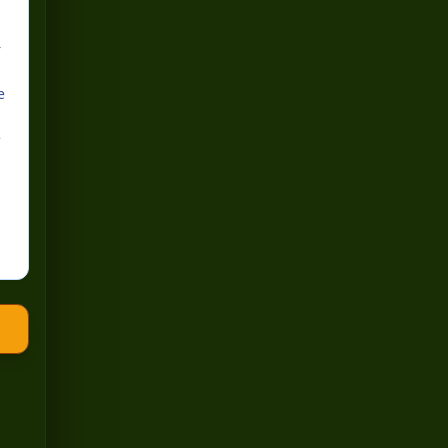
r
e
e