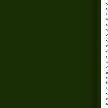
o
c
L
c
V
c
d
e
g
m
S
e
i
e
h
t
d
e
l