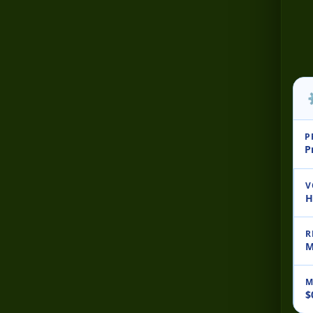
P
P
V
R
M
M
$