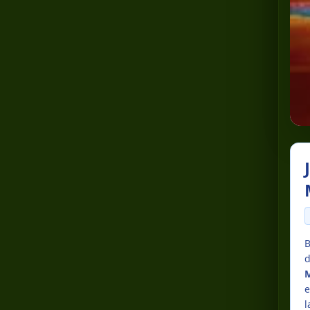
B
d
e
l