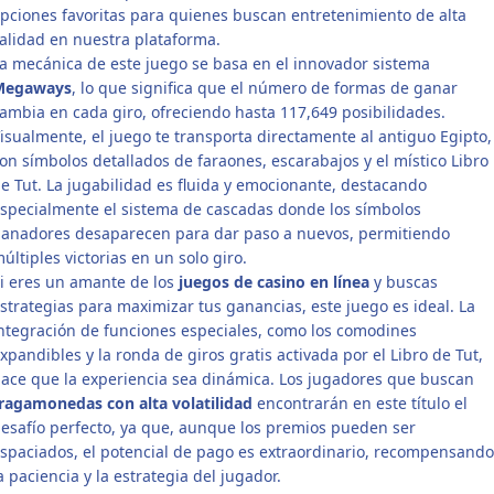
pciones favoritas para quienes buscan entretenimiento de alta
alidad en nuestra plataforma.
a mecánica de este juego se basa en el innovador sistema
Megaways
, lo que significa que el número de formas de ganar
ambia en cada giro, ofreciendo hasta 117,649 posibilidades.
isualmente, el juego te transporta directamente al antiguo Egipto,
on símbolos detallados de faraones, escarabajos y el místico Libro
e Tut. La jugabilidad es fluida y emocionante, destacando
specialmente el sistema de cascadas donde los símbolos
anadores desaparecen para dar paso a nuevos, permitiendo
últiples victorias en un solo giro.
i eres un amante de los
juegos de casino en línea
y buscas
strategias para maximizar tus ganancias, este juego es ideal. La
ntegración de funciones especiales, como los comodines
xpandibles y la ronda de giros gratis activada por el Libro de Tut,
ace que la experiencia sea dinámica. Los jugadores que buscan
ragamonedas con alta volatilidad
encontrarán en este título el
esafío perfecto, ya que, aunque los premios pueden ser
spaciados, el potencial de pago es extraordinario, recompensando
a paciencia y la estrategia del jugador.