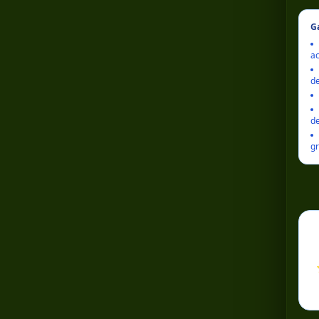
G
ac
de
de
g