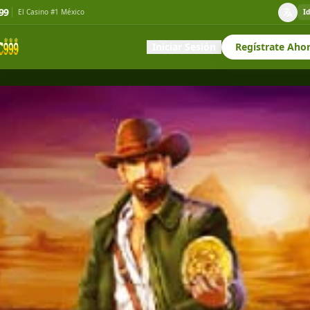
99
El Casino #1 México
I
Iniciar Sesión
Regístrate Aho