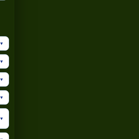
▼
▼
▼
▼
▼