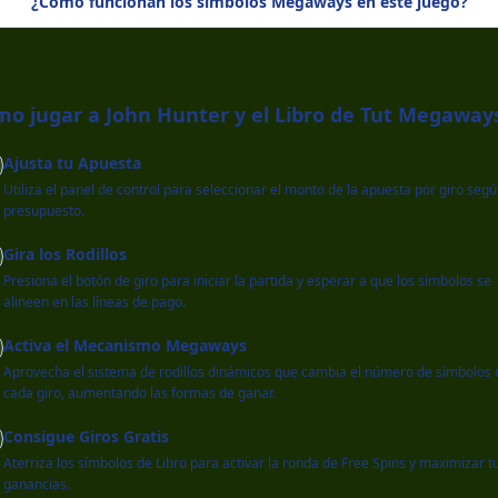
¿Cómo funcionan los símbolos Megaways en este juego?
o jugar a John Hunter y el Libro de Tut Megaway
Ajusta tu Apuesta
Utiliza el panel de control para seleccionar el monto de la apuesta por giro segú
presupuesto.
Gira los Rodillos
Presiona el botón de giro para iniciar la partida y esperar a que los símbolos se
alineen en las líneas de pago.
Activa el Mecanismo Megaways
Aprovecha el sistema de rodillos dinámicos que cambia el número de símbolos 
cada giro, aumentando las formas de ganar.
Consigue Giros Gratis
Aterriza los símbolos de Libro para activar la ronda de Free Spins y maximizar t
ganancias.