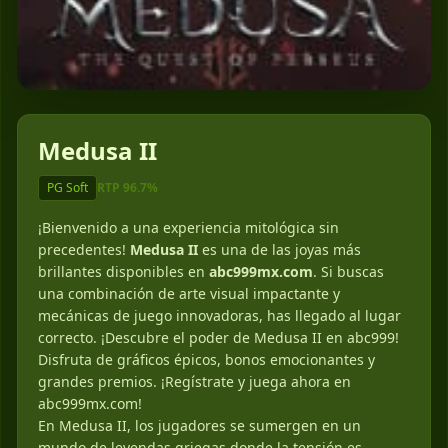
▶
Medusa II
PG Soft
RTP 96.7%
¡Bienvenido a una experiencia mitológica sin
precedentes!
Medusa II
es una de las joyas más
brillantes disponibles en
abc999mx.com
. Si buscas
una combinación de arte visual impactante y
mecánicas de juego innovadoras, has llegado al lugar
correcto. ¡Descubre el poder de Medusa II en abc999!
Disfruta de gráficos épicos, bonos emocionantes y
grandes premios. ¡Regístrate y juega ahora en
abc999mx.com!
En Medusa II, los jugadores se sumergen en un
mundo de leyendas griegas donde la tensión es