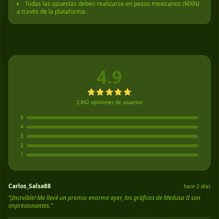
Todas las apuestas deben realizarse en pesos mexicanos (MXN)
a través de la plataforma.
Calificaciones de los Jugadores
4.9
⭐⭐⭐⭐⭐
3,842 opiniones de usuarios
5
4
3
2
1
Carlos_Salsa88
hace 2 días
“¡Increíble! Me llevé un premio enorme ayer, los gráficos de Medusa II son
impresionantes.”