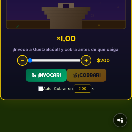
×1.00
¡Invoca a Quetzalcóatl y cobra antes de que caiga!
−
+
$200
🐍 ¡INVOCAR!
💰 ¡COBRAR!
Auto
Cobrar en:
×
📲