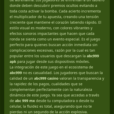
donde deben descubrir premios ocultos evitando a
toda costa activar la bomba. Cada acierto incrementa
el multiplicador de tu apuesta, creando una tensión
creciente que mantiene el corazón latiendo rápido. El
estilo visual es moderno, con colores vibrantes y
efectos sonoros impactantes que hacen que cada
ronda se sienta como un evento especial. Es el juego
perfecto para quienes buscan acción inmediata sin
complicaciones excesivas, razón por la cual es tan
popular entre los usuarios que descargan la
abc999
apk
para jugar desde sus dispositivos móviles.
La integración de este juego en el ecosistema de
abc999
no es casualidad. Los jugadores que buscan la
calidad de un
abc999 casino
valoran la transparencia y
la rapidez de los pagos, cualidades que se
complementan perfectamente con la naturaleza
dinámica de este juego. Ya sea que accedas a través
de
abc 999 mx
desde tu computadora o desde tu
celular, la fluidez es total, asegurando que no te
pierdas ni un segundo de la acción explosiva.