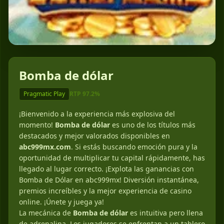
▶
Bomba de dólar
Pragmatic Play
RTP 97.2%
¡Bienvenido a la experiencia más explosiva del
momento!
Bomba de dólar
es uno de los títulos más
destacados y mejor valorados disponibles en
abc999mx.com
. Si estás buscando emoción pura y la
oportunidad de multiplicar tu capital rápidamente, has
llegado al lugar correcto. ¡Explota las ganancias con
Bomba de Dólar en abc999mx! Diversión instantánea,
premios increíbles y la mejor experiencia de casino
online. ¡Únete y juega ya!
La mecánica de
Bomba de dólar
es intuitiva pero llena
de adrenalina. Los jugadores se enfrentan a un tablero