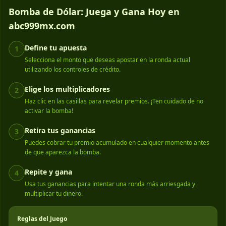
Bomba de Dólar: Juega y Gana Hoy en
abc999mx.com
Define tu apuesta
1
Selecciona el monto que deseas apostar en la ronda actual
utilizando los controles de crédito.
Elige los multiplicadores
2
Haz clic en las casillas para revelar premios. ¡Ten cuidado de no
activar la bomba!
Retira tus ganancias
3
Puedes cobrar tu premio acumulado en cualquier momento antes
de que aparezca la bomba.
Repite y gana
4
Usa tus ganancias para intentar una ronda más arriesgada y
multiplicar tu dinero.
Reglas del Juego