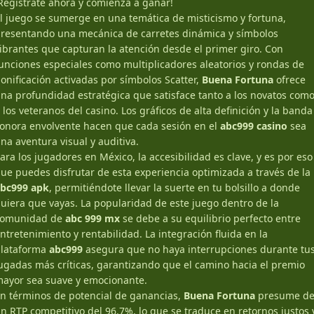
Regístrate ahora y comienza a ganar!
l juego se sumerge en una temática de misticismo y fortuna,
resentando una mecánica de carretes dinámica y símbolos
ibrantes que capturan la atención desde el primer giro. Con
unciones especiales como multiplicadores aleatorios y rondas de
onificación activadas por símbolos Scatter,
Buena Fortuna
ofrece
na profundidad estratégica que satisface tanto a los novatos com
 los veteranos del casino. Los gráficos de alta definición y la banda
onora envolvente hacen que cada sesión en el
abc999 casino
sea
na aventura visual y auditiva.
ara los jugadores en México, la accesibilidad es clave, y es por eso
ue puedes disfrutar de esta experiencia optimizada a través de la
bc999 apk
, permitiéndote llevar la suerte en tu bolsillo a donde
uiera que vayas. La popularidad de este juego dentro de la
comunidad de
abc 999 mx
se debe a su equilibrio perfecto entre
ntretenimiento y rentabilidad. La integración fluida en la
lataforma
abc999
asegura que no haya interrupciones durante tu
ugadas más críticas, garantizando que el camino hacia el premio
ayor sea suave y emocionante.
n términos de potencial de ganancias,
Buena Fortuna
presume d
n RTP competitivo del 96.7%, lo que se traduce en retornos justos 