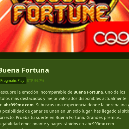
▶
Buena Fortuna
Pragmatic Play
RTP 96.7%
escubre la emoción incomparable de
Buena Fortuna
, uno de los
ítulos más destacados y mejor valorados disponibles actualmente
en
abc999mx.com
. Si buscas una experiencia donde la adrenalina 
a posibilidad de ganar se unan en un solo lugar, has llegado al siti
orrecto. Prueba tu suerte en Buena Fortuna. Grandes premios,
ugabilidad emocionante y pagos rápidos en abc999mx.com.