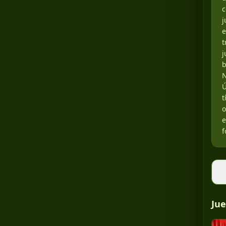
c
j
e
t
j
b
N
Ú
t
o
e
f
Jue