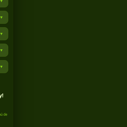
▼
▼
▼
▼
▼
y!
nú de