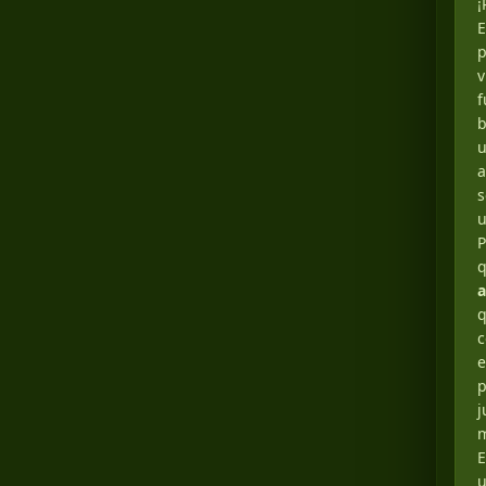
¡
E
p
v
f
b
u
a
s
u
P
q
a
q
e
p
j
m
E
u