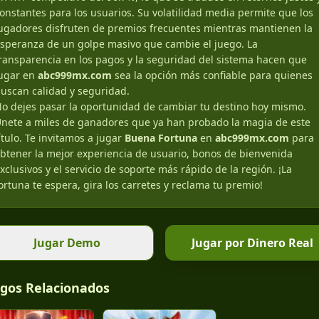
onstantes para los usuarios. Su volatilidad media permite que los
ugadores disfruten de premios frecuentes mientras mantienen la
speranza de un golpe masivo que cambie el juego. La
ransparencia en los pagos y la seguridad del sistema hacen que
ugar en
abc999mx.com
sea la opción más confiable para quienes
uscan calidad y seguridad.
o dejes pasar la oportunidad de cambiar tu destino hoy mismo.
nete a miles de ganadores que ya han probado la magia de este
ítulo. Te invitamos a jugar
Buena Fortuna
en
abc999mx.com
para
btener la mejor experiencia de usuario, bonos de bienvenida
xclusivos y el servicio de soporte más rápido de la región. ¡La
ortuna te espera, gira los carretes y reclama tu premio!
Jugar Demo
Jugar por Dinero Real
gos Relacionados