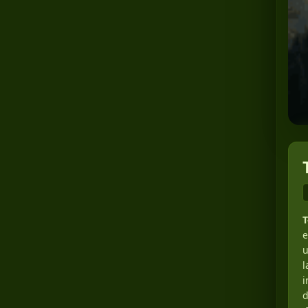
T
e
u
l
i
d