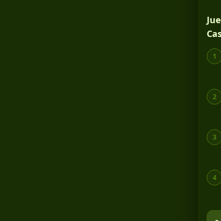
Jue
Ca
1
2
3
4