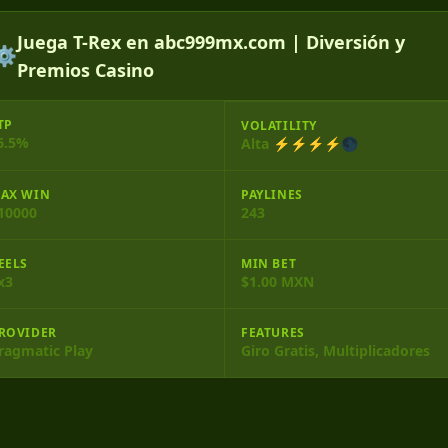
Juega T-Rex en abc999mx.com | Diversión y
⚙️
Premios Casino
TP
VOLATILITY
6.5%
Alta ⚡⚡⚡⚡🌑
AX WIN
PAYLINES
10000
243
EELS
MIN BET
x3
$1.00 MXN
ROVIDER
FEATURES
ragmatic Play
Giro Gratis, Multiplicadores