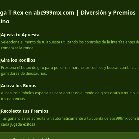
ga T-Rex en abc999mx.com | Diversión y Premios
sino
Ajusta tu Apuesta
Selecciona el monto de tu apuesta utilizando los controles de la interfaz antes d
comenzar la ronda.
Gira los Rodillos
Presiona el botón de giro para poner en marcha los rodillos y buscar combinaci
ganadoras de dinosaurios.
Activa los Bonos
Alinea los símbolos especiales para entrar en el modo de giros gratis y multiplic
tus ganancias.
Recolecta tus Premios
Tus ganancias se acreditarán automáticamente a tu cuenta de abc999mx.com t
cada jugada exitosa.