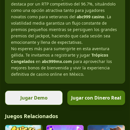
destaca por un RTP competitivo del 96.7%, situándolo
como una opción atractiva tanto para jugadores
novatos como para veteranos del
abc999 casino
. La
volatilidad media garantiza un flujo constante de
premios pequeños mientras se persiguen los grandes
premios del jackpot, haciendo que cada sesión sea
emocionante y llena de expectativas.
No esperes más para sumergirte en esta aventura
gélida. Te invitamos a registrarte y jugar
Trópicos
Congelados
en
abc999mx.com
para aprovechar los
mejores bonos de bienvenida y vivir la experiencia
definitiva de casino online en México.
Jugar Demo
Jugar con Dinero Real
Juegos Relacionados