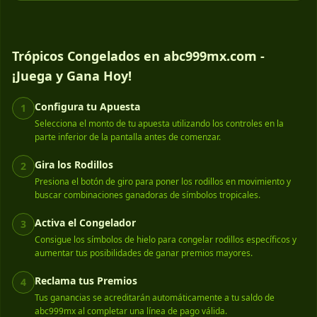
Trópicos Congelados en abc999mx.com -
¡Juega y Gana Hoy!
Configura tu Apuesta
1
Selecciona el monto de tu apuesta utilizando los controles en la
parte inferior de la pantalla antes de comenzar.
Gira los Rodillos
2
Presiona el botón de giro para poner los rodillos en movimiento y
buscar combinaciones ganadoras de símbolos tropicales.
Activa el Congelador
3
Consigue los símbolos de hielo para congelar rodillos específicos y
aumentar tus posibilidades de ganar premios mayores.
Reclama tus Premios
4
Tus ganancias se acreditarán automáticamente a tu saldo de
abc999mx al completar una línea de pago válida.