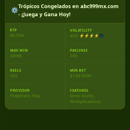
Trópicos Congelados en abc999mx.com
⚙️
- ¡Juega y Gana Hoy!
RTP
VOLATILITY
96.75%
Alta ⚡⚡⚡⚡🌑
MAX WIN
PAYLINES
x8000
243
REELS
MIN BET
5x3
$1.00 MXN
PROVIDER
FEATURES
Pragmatic Play
Giros Gratis,
Multiplicadores