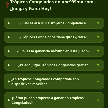
Trópicos Congelados en abc999mx.com -
❓
¡Juega y Gana Hoy!
¿Cuál es el RTP de Trópicos Congelados?
▼
¿Trópicos Congelados tiene giros gratis?
▼
¿Cuál es la ganancia máxima en este juego?
▼
¿Puedo jugar Trópicos Congelados gratis?
▼
¿Es Trópicos Congelados compatible con
▼
dispositivos móviles?
¿Cómo puedo empezar a ganar en Trópicos
▼
Congelados?